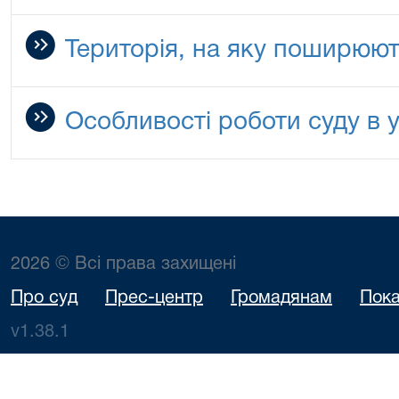
Територія, на яку поширюю
Особливості роботи суду в 
2026 © Всі права захищені
Про суд
Прес-центр
Громадянам
Пока
v1.38.1