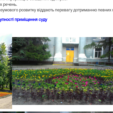
х речень.
озумового розвитку віддають перевагу дотриманню певних 
упності приміщення суду