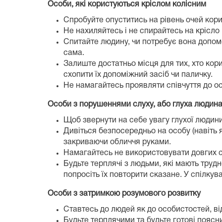
Особи, які користуються кріслом колісним
Спробуйте опуститись на рівень очей корис
Не нахиляйтесь і не спирайтесь на крісло
Спитайте людину, чи потребує вона допомо
сама.
Залиште достатньо місця для тих, хто кор
схопити їх допоміжний засіб чи паличку.
Не намагайтесь проявляти співчуття до ос
Особи з порушеннями слуху, або глуха людин
Щоб звернути на себе увагу глухої людини
Дивіться безпосередньо на особу (навіть
закриваючи обличчя руками.
Намагайтесь не використовувати довгих с
Будьте терплячі з людьми, які мають трудно
попросіть їх повторити сказане. У спілкув
Особи з затримкою розумового розвитку
Ставтесь до людей як до особистостей, від
Будьте терплячими та будьте готові поясн