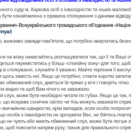
нки відповідальних осіб з особами з інвалідністю та інш
нного суду м. Харкова осіб з інвалідністю та інших маломо
а бути ознайомлена з правила спілкування з даними відвід
лкування» Всеукраїнського громадського об’єднання «Націо
nnya/)
тю, важливо завжди пам
’
ятати, що потрібно звертатись безп
 на візку намагайтесь розташуватися так, що її та Ваші очі
еться переміститись у більш «спокійну зону» для того, щоб
в спілкуванні, слухайте її уважно. Майте терпіння її вислу
 щось замість неї. Якщо це потрібно, ставте короткі запита
 обмежений слух, дивіться їй прямо у вічі і говоріть чітко
бре видно та щоб Вам нічого не заважало.
слух, може бути необхідно читати по губах. Якщо це так, п
, що яскраве сонячне світло чи тінь можуть заважати сприй
ю звичайною швидкістю, крім випадків, коли особа попросит
кщо особа з інвалідністю не зрозуміла Вас, не бійтесь пов
що не чують або мають обмежений слух, може бути легше з
, щоб пояснити напрям руху; також для правильного спрям