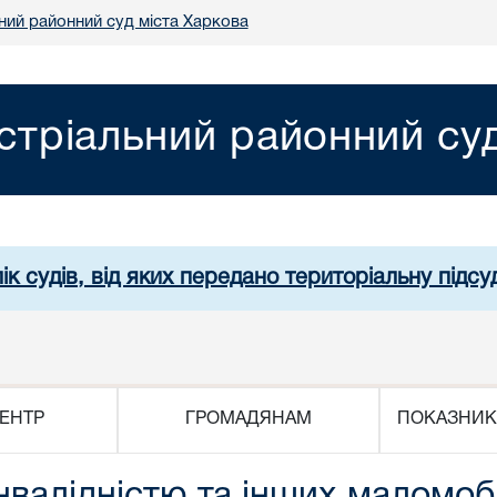
ний районний суд міста Харкова
стріальний районний су
ік судів, від яких передано територіальну підсуд
ЕНТР
ГРОМАДЯНАМ
ПОКАЗНИК
інвалідністю та інших маломо