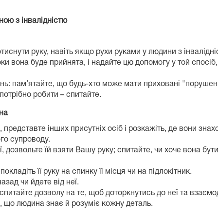
ною з інвалідністю
иснути руку, навіть якщо рухи руками у людини з інвалідні
ки вона буде прийнята, і надайте цю допомогу у той спосіб
нь: пам’ятайте, що будь-хто може мати приховані "порушенн
потрібно робити – спитайте.
на
 представте інших присутніх осіб і розкажіть, де вони знах
го супроводу.
 дозвольте їй взяти Вашу руку; спитайте, чи хоче вона бут
покладіть її руку на спинку її місця чи на підлокітник.
азад чи йдете від неї.
питайте дозволу на те, щоб доторкнутись до неї та взаємод
, що людина знає й розуміє кожну деталь.