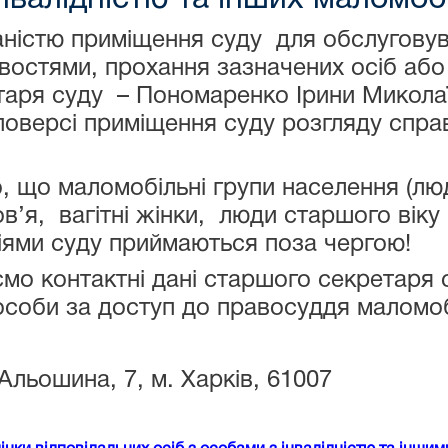
аністю приміщення суду для обслуговува
стями, прохання зазначених осіб або о
аря суду – Пономаренко Ірини Миколаїв
поверсі приміщення суду розгляду справ
 маломобільні групи населення (люди 
я, вагітні жінки, люди старшого віку (
іями суду приймаються поза чергою!
контактні дані старшого секретаря с
 особи за доступ до правосуддя маломо
Альошина, 7, м. Харків, 61007