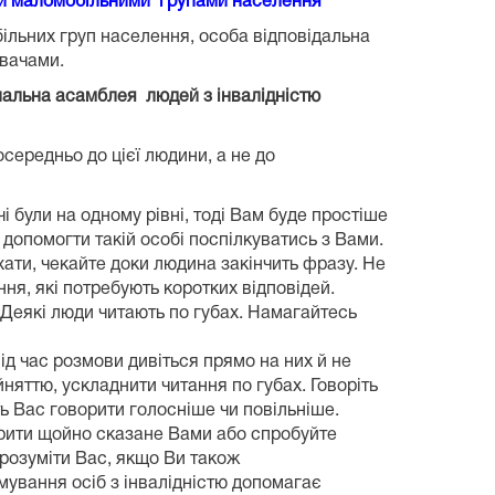
ими маломобільними групами населення
більних груп населення, особа відповідальна
увачами.
нальна асамблея людей з інвалідністю
осередньо до цієї людини, а не до
 були на одному рівні, тоді Вам буде простіше
 допомогти такій особі поспілкуватись з Вами.
хати, чекайте доки людина закінчить фразу. Не
ння, які потребують коротких відповідей.
. Деякі люди читають по губах. Намагайтесь
ід час розмови дивіться прямо на них й не
няттю, ускладнити читання по губах. Говоріть
ь Вас говорити голосніше чи повільніше.
торити щойно сказане Вами або спробуйте
розуміти Вас, якщо Ви також
ування осіб з інвалідністю допомагає