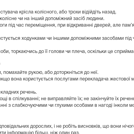
тувача крісла колісного, або трохи відійдіть назад.
 колісне чи на інший допоміжний засіб людини.
ги під час переміщення, при відкриванні дверей, але пам’я
истується ходунками чи іншими допоміжними засобами під ч
оби, торкаючись до її голови чи плеча, оскільки це сприйма
а
, помахайте рукою, або доторкніться до неї.
 якщо вона користується послугами перекладача жестової м
кладних речень.
щі в спілкуванні; не виправляйте їх; не закінчуйте їх рече
анні з слабкочуючими чи глухими особами в нагоді інколи м
повідальних дорослих, і не робіть висновків, що вони нічо
ити інформацію більш, ніж один раз.