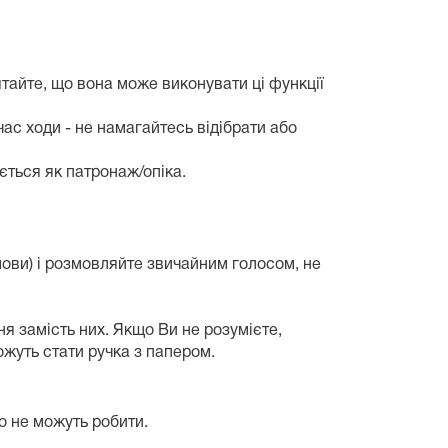
тайте, що вона може виконувати ці функції
ас ходи - не намагайтесь відібрати або
ється як патронаж/опіка.
ови) і розмовляйте звичайним голосом, не
ння замість них. Якщо Ви не розумієте,
ожуть стати ручка з папером.
го не можуть робити.