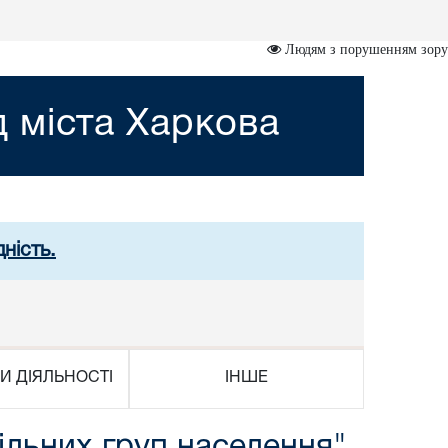
Людям з порушенням зору
д міста Харкова
ність.
И ДІЯЛЬНОСТІ
ІНШЕ
більних груп населення"