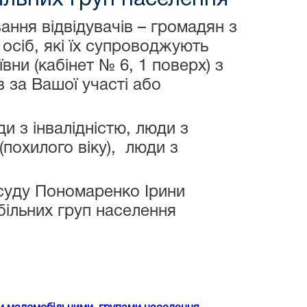
ння відвідувачів – громадян з
сіб, які їх супроводжують
ни (кабінет № 6, 1 поверх) з
 за Вашої участі або
з інвалідністю, люди з
похилого віку), люди з
уду Пономаренко Ірини
більних груп населення