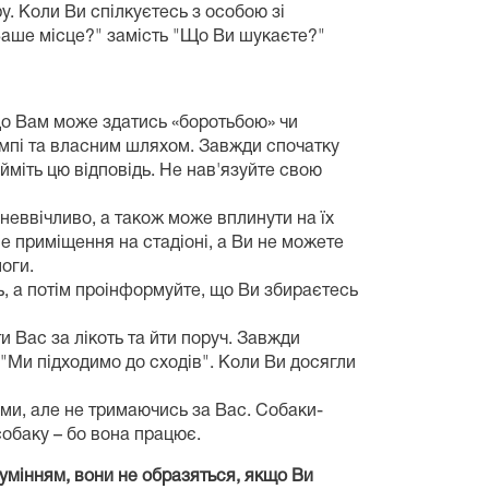
. Коли Ви спілкуєтесь з особою зі
Ваше місце?" замість "Що Ви шукаєте?"
 що Вам може здатись «боротьбою» чи
мпі та власним шляхом. Завжди спочатку
йміть цю відповідь. Не нав'язуйте свою
 неввічливо, а також може вплинути на їх
ше приміщення на стадіоні, а Ви не можете
оги.
ь, а потім проінформуйте, що Ви збираєтесь
 Вас за лікоть та йти поруч. Завжди
 "Ми підходимо до сходів". Коли Ви досягли
ми, але не тримаючись за Вас. Собаки-
собаку – бо вона працює.
умінням, вони не образяться, якщо Ви