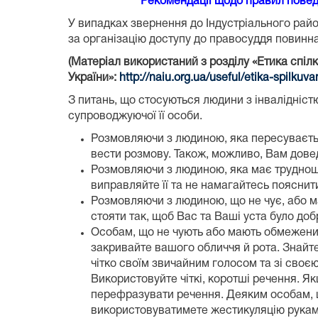
Рекомендації щодо правил поведі
У випадках звернення до Індустріального райо
за організацію доступу до правосуддя повинн
(Матеріал використаний з розділу «Етика спі
України»:
http://naiu.org.ua/useful/etika-spilkuva
З питань, що стосуються людини з інвалідніс
супроводжуючої її особи.
Розмовляючи з людиною, яка пересувається
вести розмову. Також, можливо, Вам довед
Розмовляючи з людиною, яка має труднощі 
виправляйте її та не намагайтесь пояснити
Розмовляючи з людиною, що не чує, або має
стояти так, щоб Вас та Ваші уста було до
Особам, що не чують або мають обмежений 
закривайте вашого обличчя й рота. Знайте
чітко своїм звичайним голосом та зі своє
Використовуйте чіткі, коротші речення. Я
перефразувати речення. Деяким особам, 
використовуватимете жестикуляцію руками