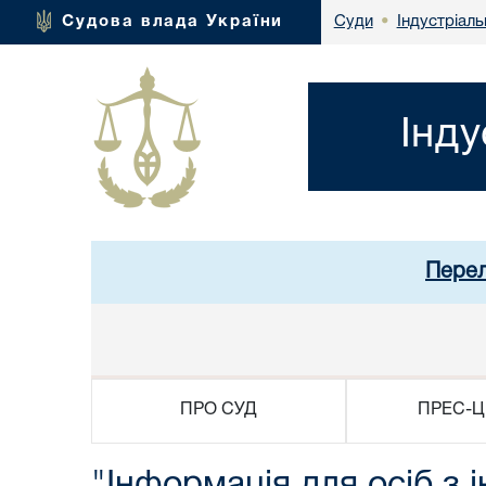
Індустріаль
Судова влада України
Суди
•
Інду
Перел
ПРО СУД
ПРЕС-Ц
"Інформація для осіб з 