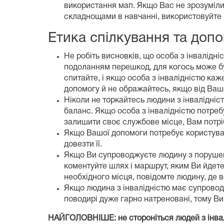
використання мап. Якщо Вас не зрозуміли,
складнощами в навчанні, використовуйте 
Етика спілкування та допо
Не робіть висновків, що особа з інвалідн
подоланням перешкод, для когось може б
спитайте, і якщо особа з інвалідністю ка
допомогу й не ображайтесь, якщо від Вашо
Ніколи не торкайтесь людини з інвалідніст
баланс. Якщо особа з інвалідністю потреб
залишити своє службове місце, Вам потріб
Якщо Вашої допомоги потребує користувач 
довезти її.
Якщо Ви супроводжуєте людину з порушення
коментуйте шлях і маршрут, яким Ви йдете
необхідного місця, повідомте людину, де 
Якщо людина з інвалідністю має супровод
поводирі дуже гарно натреновані, тому Ви 
НАЙГОЛОВНІШЕ: не стороніться людей з інвалі