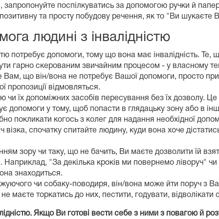
 запропонуйте поспілкуватись за допомогою ручки й паперу
позитивну та просту побудову речення, як то "Ви шукаєте 
мога людині з інвалідністю
істю потребує допомоги, тому що вона має інвалідність. Те,
ути гарно скерованим звичайним процесом - у власному те
же Вам, що він/вона не потребує Вашої допомоги, просто при
ї пропозиції відмовляться.
ю чи їх допоміжних засобів пересування без їх дозволу. Це
ує допомоги у тому, щоб попасти в глядацьку зону або в ін
но покликати когось з колег для надання необхідної допом
візка, спочатку спитайте людину, куди вона хоче дістатис
м зору чи таку, що не бачить, Ви маєте дозволити їй взяти
. Наприклад, "За декілька кроків ми повернемо ліворуч" чи
вона знаходиться.
жуючого чи собаку-поводиря, він/вона може йти поруч з Ва
не маєте торкатись до них, пестити, годувати, відволікати 
дністю. Якщо Ви готові вести себе з ними з повагою й роз