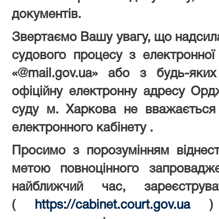
документів.
Звертаємо Вашу увагу, що надсил
судового процесу з електронно
«@
mail
.
gov
.
ua
» або з будь-яких
офіційну електронну адресу
Ордж
суду м.
Харкова
не вважається
електронного кабінету .
Просимо з порозумінням віднес
метою повноцінного запровадж
найближчий час, зареєструва
(
https
://
cabinet
.
court
.
gov
.
ua
)