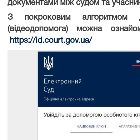
документами між судом та учасни
З покроковим алгоритмом д
(відеодопомога) можна ознай
https://id.court.gov.ua/