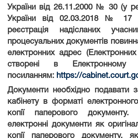
України від 26.11.2000 № 30 (у р
України від 02.03.2018 № 17 
реєстрація надісланих учасн
процесуальних документів повинна
електронних адрес
(Електронних
створені в Електронному 
посиланням:
https
://
cabinet
.
court
.
g
Документи необхідно подавати 
кабінету в форматі електронног
копії паперового документу.
електронні документи як оригінал
копії паперового документу, як