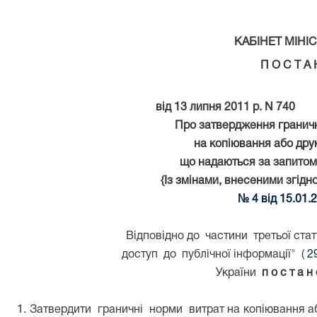
КАБІНЕТ МІНІС
П О С Т А 
від 13 липня 2011 р. N 740
Про затвердження гранич
на копіювання або друк
що надаються за запитом
{Із змінами, внесеними згід
№ 4 від 15.01.
Відповідно до
частини
третьої ста
доступ
до
публічної інформації"
(
2
України
п о с т а н
1. Затвердити
граничні
норми
витрат на копіювання а