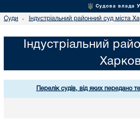
Судова влада 
Суди
Індустріальний районний суд міста Х
•
Індустріальний райо
Харко
Перелік судів, від яких передано т