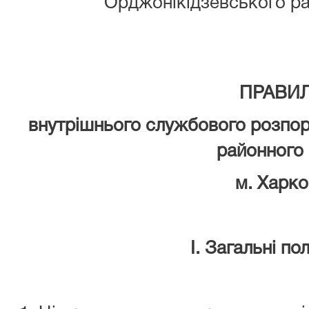
Орджонікідзевського ра
ПРАВИ
внутрішнього службового розпо
районного
м. Харк
І. Загальні п