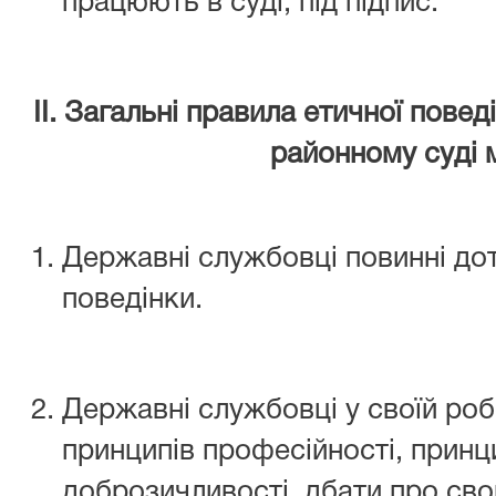
працюють в суді, під підпис.
ІІ. Загальні правила етичної пове
районному суді 
Державні службовці повинні до
поведінки.
Державні службовці у своїй роб
принципів професійності, принц
доброзичливості, дбати про сво