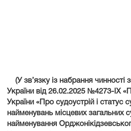
р
суду
(У зв’язку із набрання чинності 
України від 26.02.2025 №4273-ІХ «
України «Про судоустрій і статус 
найменувань місцевих загальних су
найменування Орджонікідзевськог