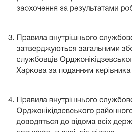
заохочення за результатами ро
Правила внутрішнього службов
затверджуються загальними зб
службовців Орджонікідзевськог
Харкова за поданням керівника 
Правила внутрішнього службов
Орджонікідзевського районного
доводяться до відома всіх держ