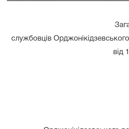
Заг
службовців Орджонікідзевського
від 
р