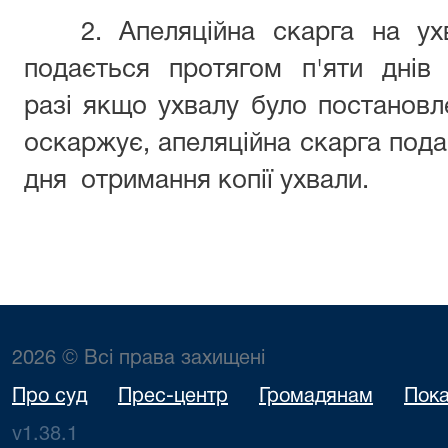
2. Апеляційна скарга на ух
подається протягом п'яти днів
разі якщо ухвалу було постановле
оскаржує, апеляційна скарга пода
дня отримання копії ухвали.
2026 © Всі права захищені
Про суд
Прес-центр
Громадянам
Пока
v1.38.1