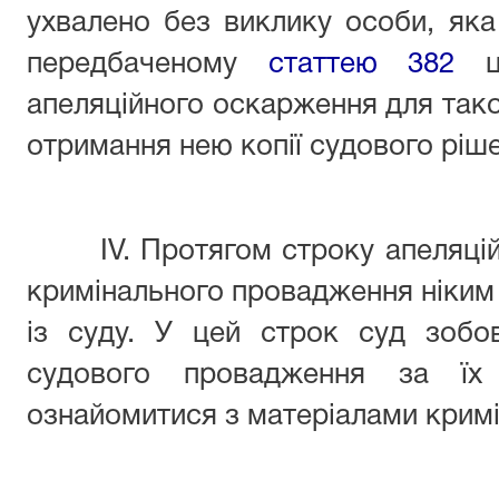
ухвалено без виклику особи, яка
передбаченому
статтею 382
ць
апеляційного оскарження для тако
отримання нею копії судового ріш
IV. Протягом строку апеляці
кримінального провадження ніким 
із суду. У цей строк суд зобо
судового провадження за їх 
ознайомитися з матеріалами крим